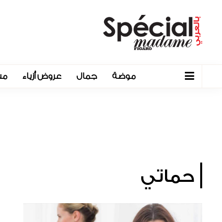
موضة
جمال
عروض أزياء
مش
حماتي