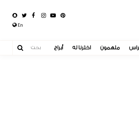
En
راس
ملهمون
اخترنا له
أبراج