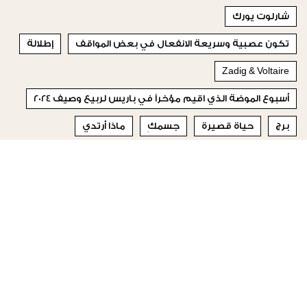
شارلوت يورك
تكون عصبية وسريعة الانفعال في بعض المواقف
إطلالة
Zadig & Voltaire
أسبوع الموضة الذي اقيم مؤخراً في باريس لربيع وصيف 2024
برج
حياة قصيرة
جسمكِ
ماذا أرتدي
ذات ابتسامة رائعة
© 2023 Special Madame Figaro
من نحن
إتصلي بنا
تابعونا على