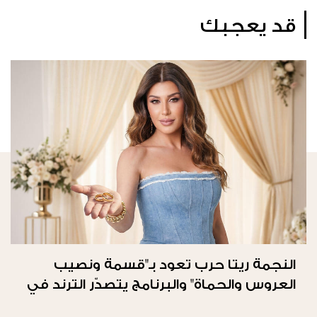
قد يعجبك
النجمة ريتا حرب تعود بـ"قسمة ونصيب
العروس والحماة" والبرنامج يتصدّر الترند في
المملكة العربيّة السعوديّة