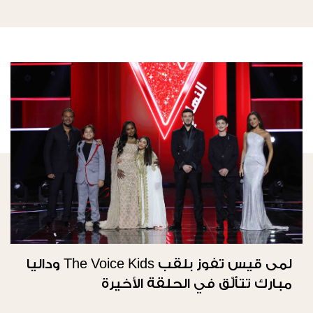
لمى قيس تفوز بلقب The Voice Kids وداليا
مبارك تتألّق في الحلقة الأخيرة