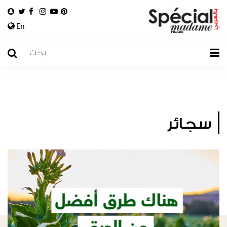
En
سجائر