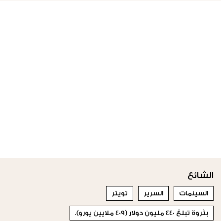
الشائع
السينمات
السرير
تويتر
بثروة تبلغ 440 مليون دولار (409 ملايين يورو).