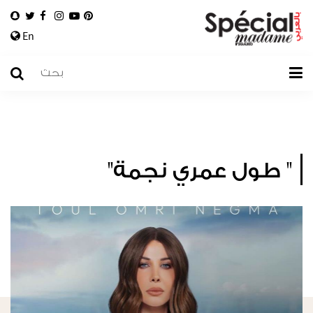
En
" طول عمري نجمة"