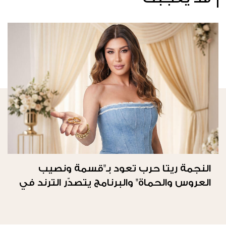
النجمة ريتا حرب تعود بـ"قسمة ونصيب
العروس والحماة" والبرنامج يتصدّر الترند في
المملكة العربيّة السعوديّة