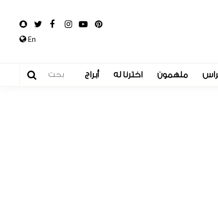
En
راس
ملهمون
اخترنا له
أبراج