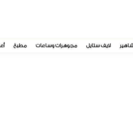
اهير
لايف ستايل
مجوهرات وساعات
مطبخ
أع