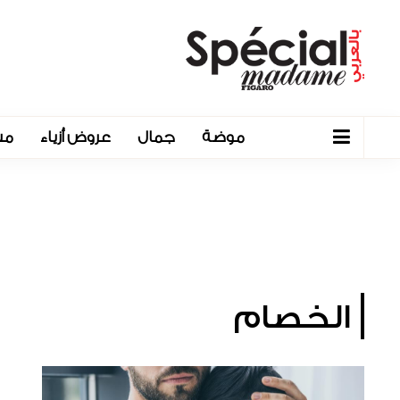
موضة
جمال
عروض أزياء
مش
الخصام