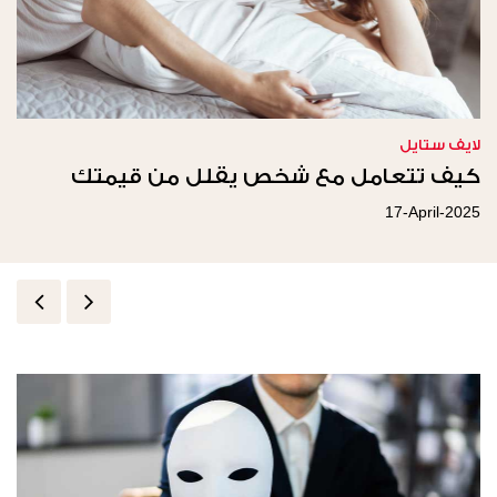
لايف ستايل
كيف تتعامل مع شخص يقلل من قيمتك
17-April-2025