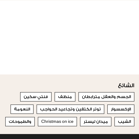
الشائع
الجسم والعقل مترابطان
منظف
فنتي سكين
الإكسسوار
توتر الكتفين وتجاعيد الحواجب
النعومة
الشيب
ميدان ليستر
Christmas on ice
والطموحات