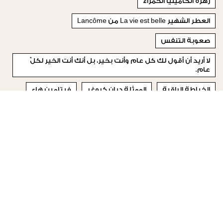
زهرة الكاميليا الحمراء
العطر الشهير La vie est belle من Lancôme
صعوبة التنفس
لا أريد أن أقول لك كل عام وأنت بخير، بل أنك أنت الخير لكلّ
عام.
الخياطة الراقية
الممثلة ديان كروغر
فيتامين هاء
بربري
سماء السعودية
الفاشينيتا
© 2023 Special Madame Figaro
من نحن
إتصلي بنا
تابعونا على