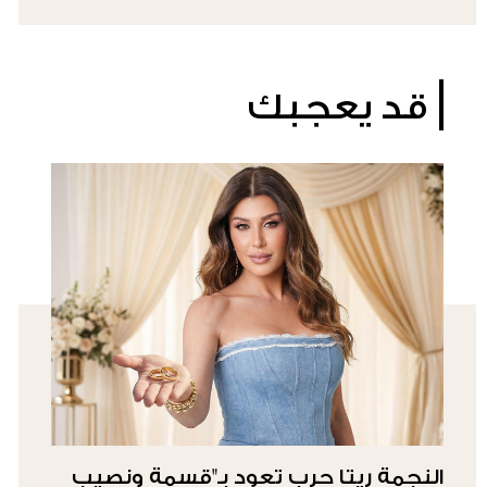
قد يعجبك
النجمة ريتا حرب تعود بـ"قسمة ونصيب