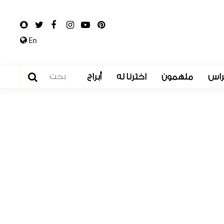
En
راس
ملهمون
اخترنا له
أبراج