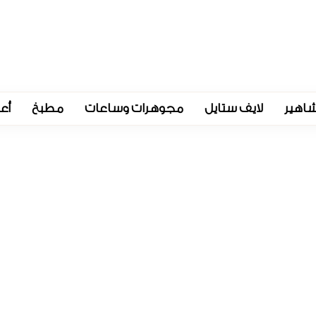
اهير
لايف ستايل
مجوهرات وساعات
مطبخ
أع