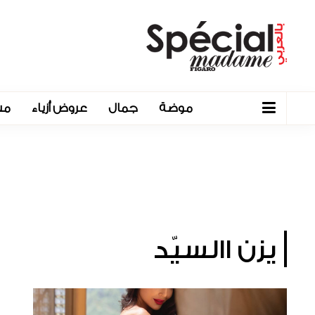
موضة
جمال
عروض أزياء
مش
يزن االسيّد