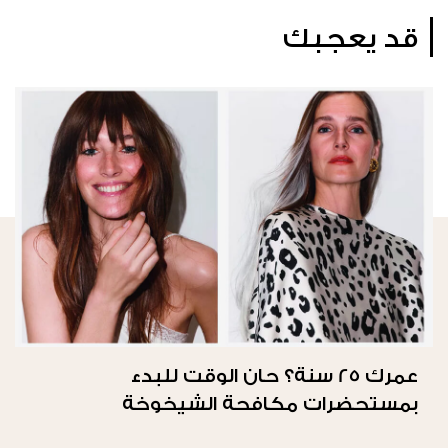
قد يعجبك
عمرك 25 سنة؟ حان الوقت للبدء
بمستحضرات مكافحة الشيخوخة