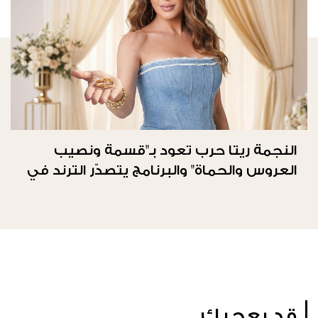
النجمة ريتا حرب تعود بـ"قسمة ونصيب
العروس والحماة" والبرنامج يتصدّر الترند في
المملكة العربيّة السعوديّة
قد يعجبك