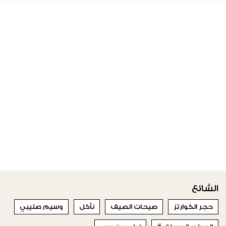
الشائع
حجر الكوارتز
صيحات الصيف
نأكل
وسيم صليبي