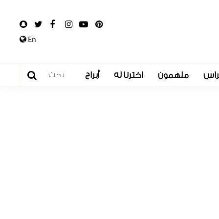
En
راس
ملهمون
اخترنا له
أبراج