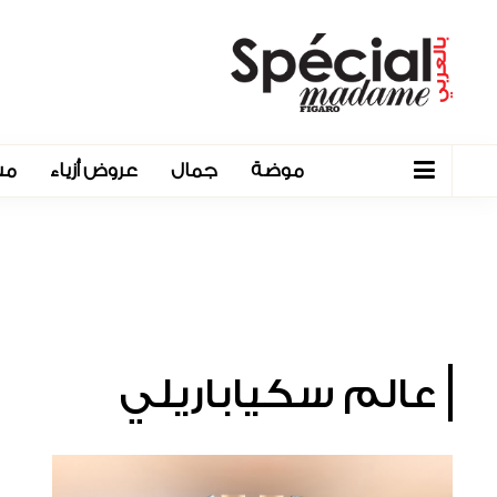
موضة
جمال
عروض أزياء
مش
عالم سكياباريلي