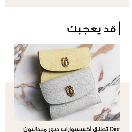
قد يعجبك
Dior تطلق أكسسوارات ديور ميداليون