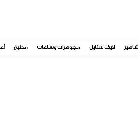
اهير
لايف ستايل
مجوهرات وساعات
مطبخ
أع