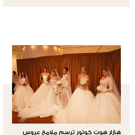
هازار هوت كوتور ترسم ملامح عروس