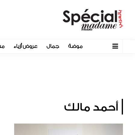
موضة
جمال
عروض أزياء
مش
أحمد مالك