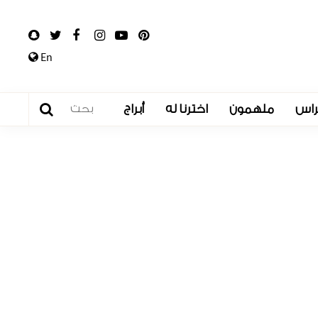
En
راس
ملهمون
اخترنا له
أبراج