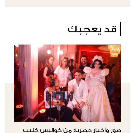
قد يعجبك
صور وأخبار حصرية من كواليس كليب