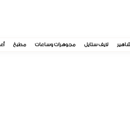
اهير
لايف ستايل
مجوهرات وساعات
مطبخ
أع