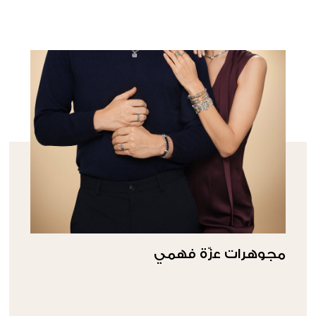
مجوهرات ﻋزّة فهمي