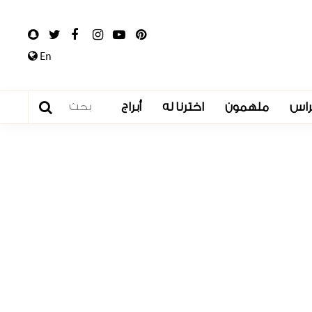
En
راس
ملهمون
اخترنا له
أبراج