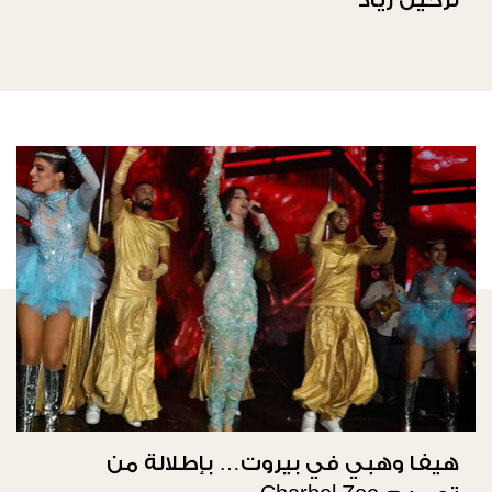
لرحيل زياد
هيفا وهبي في بيروت… بإطلالة من