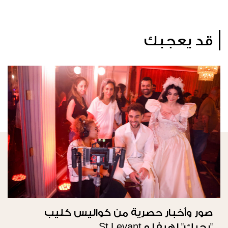
قد يعجبك
صور وأخبار حصرية من كواليس كليب
"بحبك" لهيفا و St Levant