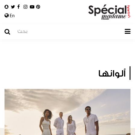
En
ألوانها