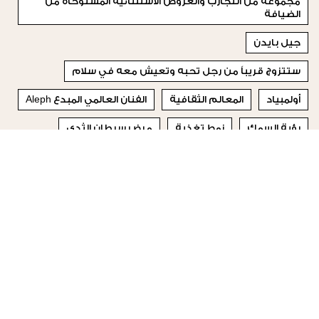
مجموعة من التجارب والعروض الاستثنائية المستوحاة من
الضيافة
جيل بايدن
ستتزوج قريباً من رجل تحبه وتعيش معه في سلام
أولمبياد
المعالم الثقافية
الفنان العالمي المبدع Aleph
رؤية السمك
نمط تغذية
مرض سرطان الثدي
سوزان ماير
© 2023 Special Madame Figaro
من نحن
إتصلي بنا
تابعونا على