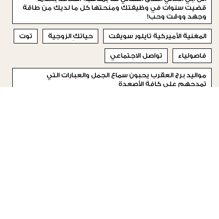
قضيت سنوات في وظيفتك ومنحتها كل ما لديك من طاقة
وجهد ووقت وحب!
المغنية الأميركية تايلور سويفت
حياتكِ الزوجية
توت
فاصولياء
تواصل الاجتماعي
مواليد برج العقرب يحبون سماع الجمل والعبارات التي
تمدحهم على كافة الأصعدة
أديلان
"كاريرا ي كاريرا"
كوكليكو
© 2023 Special Madame Figaro
من نحن
إتصلي بنا
تابعونا على