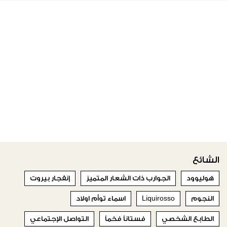
الشائع
هوليوود
الجوارب ذات الشعار المتميز
إنفجار بيروت
النجوم
Liquirosso
اسماء توأم اولاد
الطابع الشخصي
فستاناً فخماً
التواصل الإجتماعي