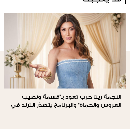
النجمة ريتا حرب تعود بـ"قسمة ونصيب
العروس والحماة" والبرنامج يتصدّر الترند في
المملكة العربيّة السعوديّة