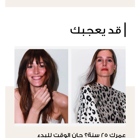
قد يعجبك
عمرك 25 سنة؟ حان الوقت للبدء