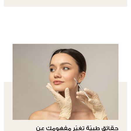
حقائق طبيّة تغيّر مفهومكِ عن