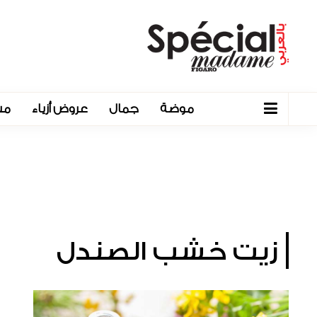
موضة
جمال
عروض أزياء
مش
زيت خشب الصندل