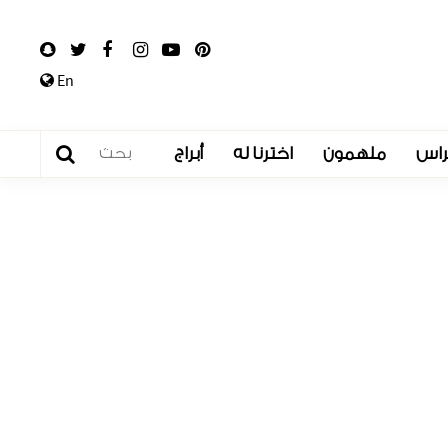
En
راس
ملهمون
اخترنا له
أبراج