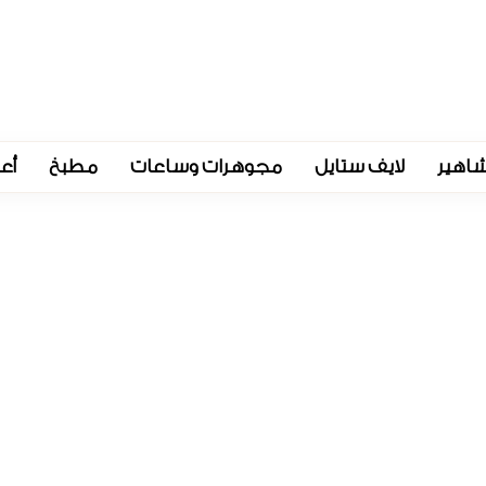
اهير
لايف ستايل
مجوهرات وساعات
مطبخ
أع