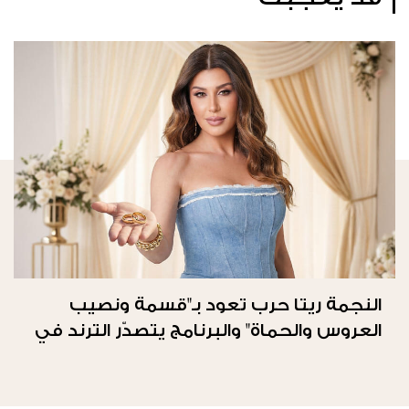
النجمة ريتا حرب تعود بـ"قسمة ونصيب
العروس والحماة" والبرنامج يتصدّر الترند في
المملكة العربيّة السعوديّة