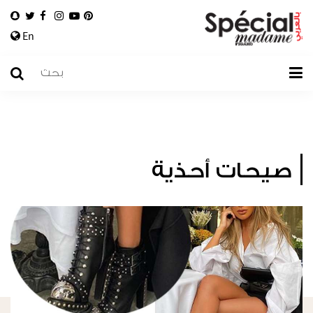
En
صيحات أحذية