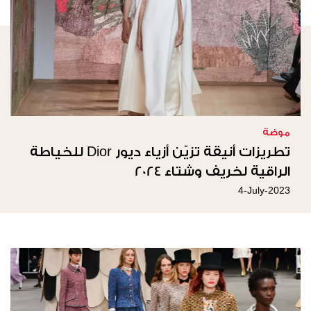
موضة
تطريزات أنيقة تزيّن أزياء ديور Dior للخياطة
الراقية لخريف وشتاء 2024
4-July-2023