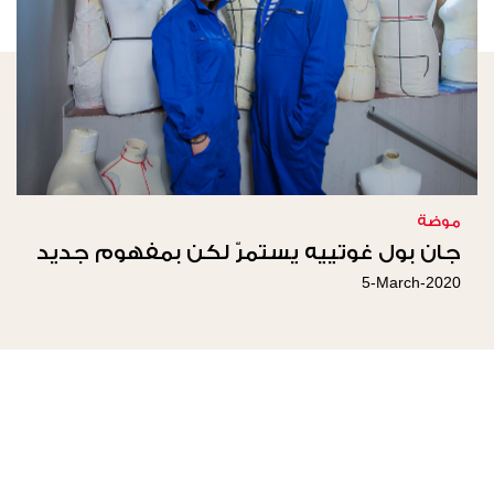
موضة
جان بول غوتييه يستمرّ لكن بمفهوم جديد
5-March-2020