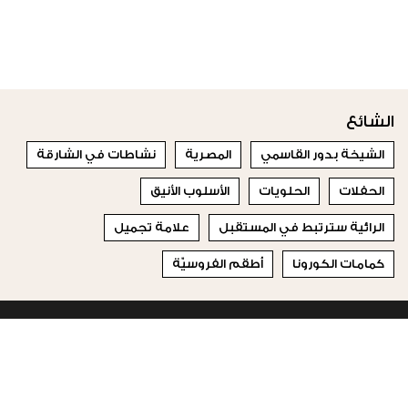
الشائع
الشيخة بدور القاسمي
المصرية
نشاطات في الشارقة
الحفلات
الحلويات
الأسلوب الأنيق
الرائية سترتبط في المستقبل
علامة تجميل
كمامات الكورونا
أطقم الفروسيّة
© 2023 Special Madame Figaro
من نحن
إتصلي بنا