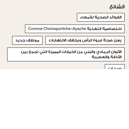
الشائع
الفوائد الصحية للأمعاء
اختصاصية التغذية Corinne Chicheportiche-Ayache
يعزز صحة فروة الرأس ويخفف الالتهابات
موظف جديد
الألوان الرمادي والبني من الخيارات المميزة التي تجمع بين
الأناقة والعصرية
صيحات
تسعى إلى إسعاد من حولها لتتلقى في المقابل اهتمامهم
وهو أمر لا يعرفه الكثيرون
روتين العناية بالبشرة اليومي
لورانس بلامي
ثريا
© 2023 Special Madame Figaro
من نحن
إتصلي بنا