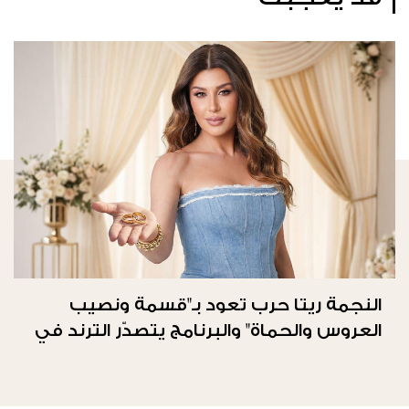
النجمة ريتا حرب تعود بـ"قسمة ونصيب
العروس والحماة" والبرنامج يتصدّر الترند في
المملكة العربيّة السعوديّة