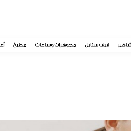
اهير
لايف ستايل
مجوهرات وساعات
مطبخ
أع