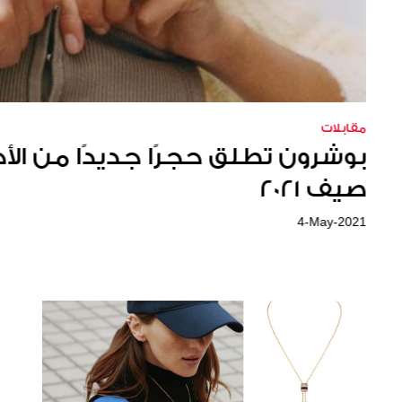
مقابلات
مقابلات
بروش بوشرون الجديد رمزاً للحرية
بوشرون تطلق حجرًا جديدًا من ال
صيف 2021
24-June-2020
4-May-2021