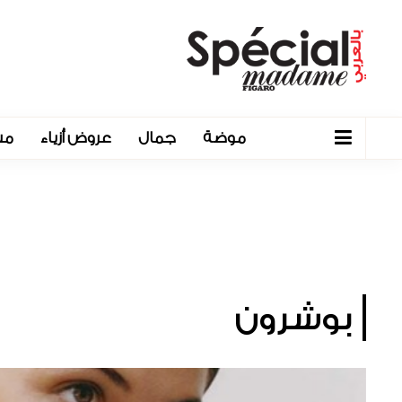
موضة
جمال
عروض أزياء
مش
بوشرون