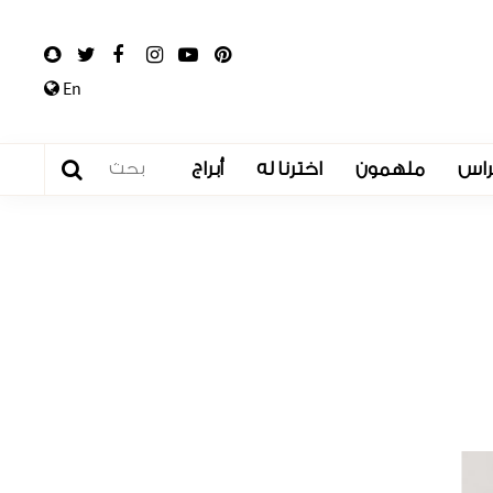
En
راس
ملهمون
اخترنا له
أبراج