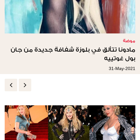
موضة
مادونا تتألق في بلوزة شفافة جديدة من جان
بول غوتييه
31-May-2021