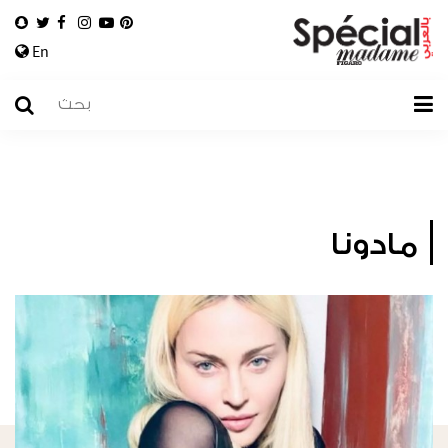
En
مادونا