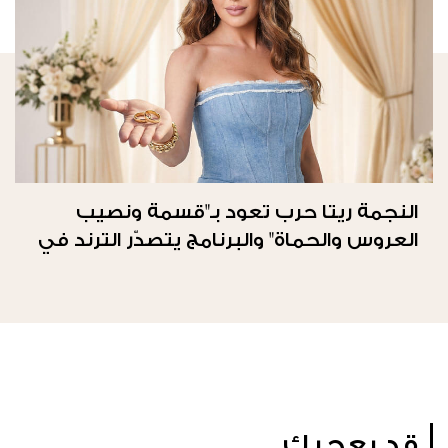
النجمة ريتا حرب تعود بـ"قسمة ونصيب
العروس والحماة" والبرنامج يتصدّر الترند في
المملكة العربيّة السعوديّة
قد يعجبك