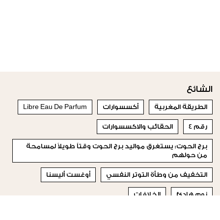
الشائع
الطريقة المغربية
أكسسوارات
Libre Eau De Parfum
رقم 4
الحقائب والاكسسوارات
برج الحوت: يستغرق مواليد برج الحوت وقتاً طويلاً لمسامحة
من حولهم
التخفيف من وطأة التوتر النفسي
أوغست أليسنا
نوم هادئ
الخلافات