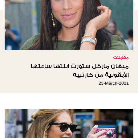
مقابلات
ميغان ماركل ستورث ابنتها ساعتها
الأيقونية من كارتييه
23-March-2021