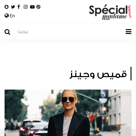
En
قميص وجينز