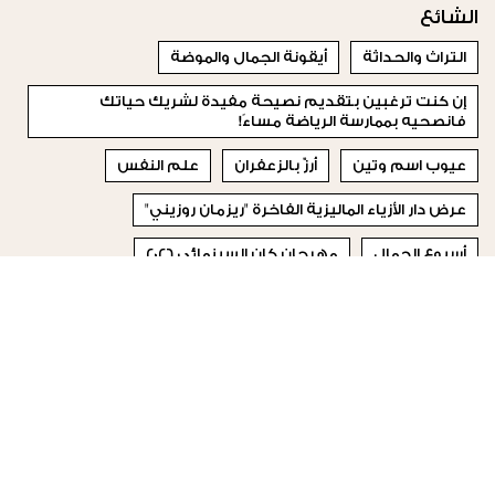
الشائع
التراث والحداثة
أيقونة الجمال والموضة
إن كنت ترغبين بتقديم نصيحة مفيدة لشريك حياتك
فانصحيه بممارسة الرياضة مساءً!
عيوب اسم وتين
أرزّ بالزعفران
علم النفس
عرض دار الأزياء الماليزية الفاخرة "ريزمان روزيني"
أسبوع الجمال
مهرجان كان السينمائي 2026
الاكسسوارات
© 2023 Special Madame Figaro
من نحن
إتصلي بنا