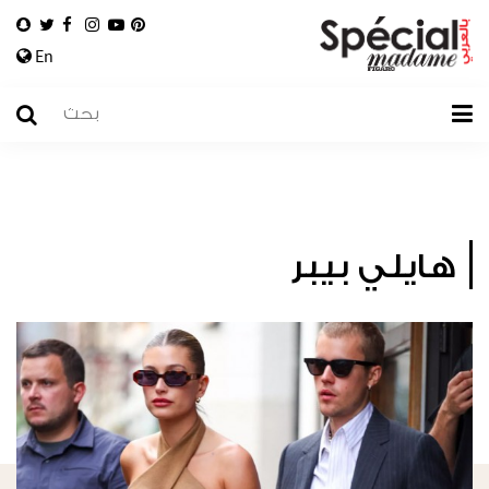
En
هايلي بيبر