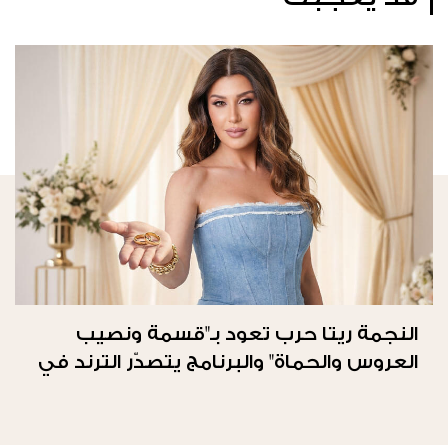
النجمة ريتا حرب تعود بـ"قسمة ونصيب
العروس والحماة" والبرنامج يتصدّر الترند في
المملكة العربيّة السعوديّة