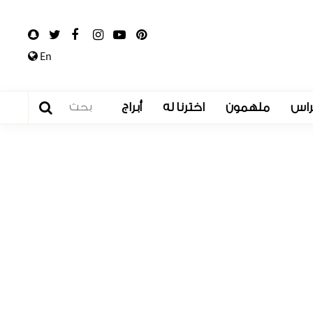
En
راس
ملهمون
اخترنا له
أبراج