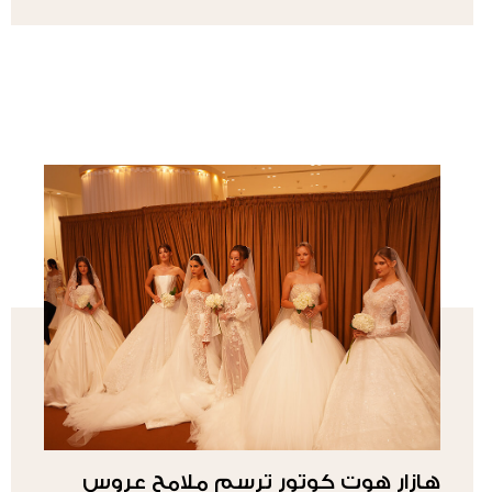
هازار هوت كوتور ترسم ملامح عروس