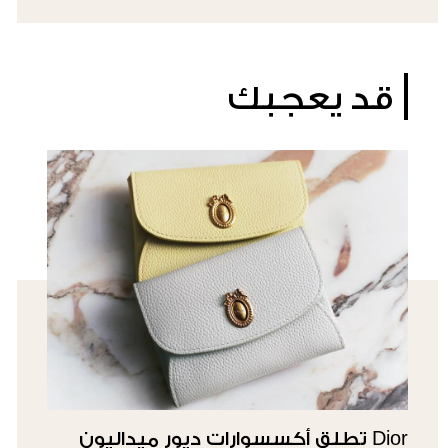
قد يعجبك
Dior تطلق أكسسوارات ديور ميداليون