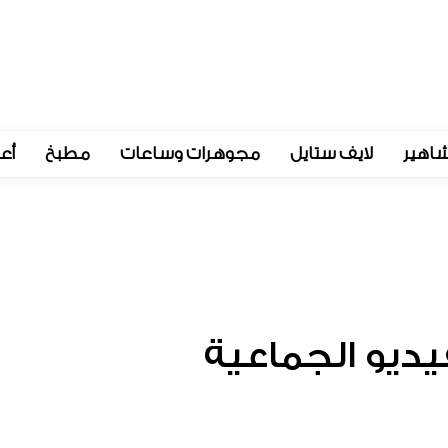
اهير
لايف ستايل
مجوهرات وساعات
مطبخ
أع
يديو الجماعية