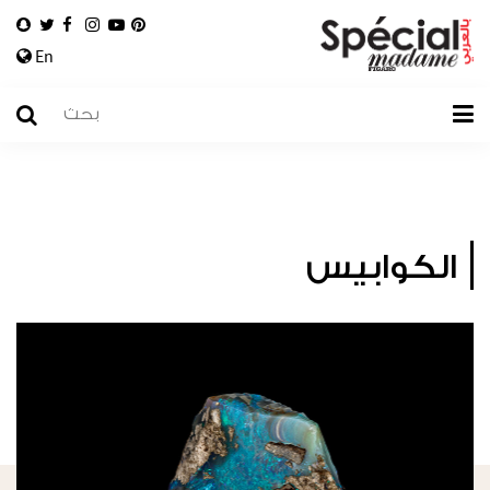
En
الكوابيس