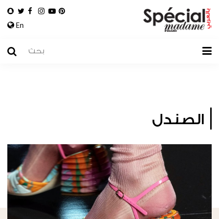
En
الصندل