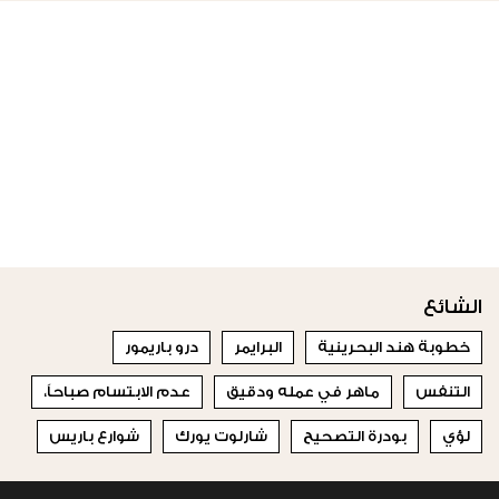
الشائع
خطوبة هند البحرينية
البرايمر
درو باريمور
التنفس
ماهر في عمله ودقيق
عدم الابتسام صباحاً،
لؤي
بودرة التصحيح
شارلوت يورك
شوارع باريس