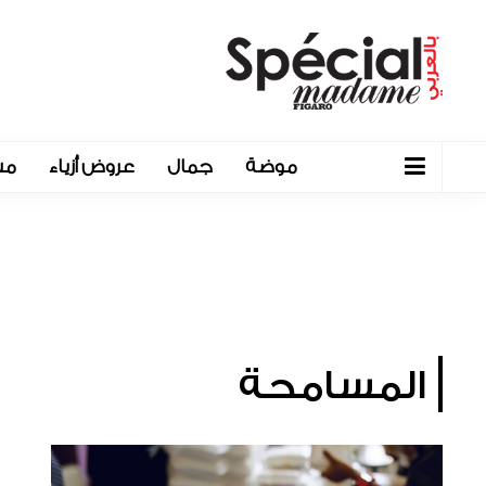
موضة
جمال
عروض أزياء
مش
المسامحة