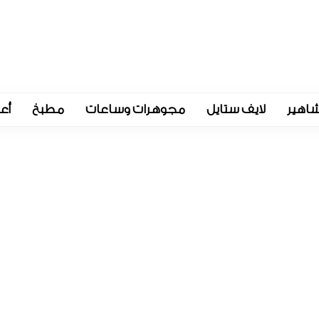
اهير
لايف ستايل
مجوهرات وساعات
مطبخ
أع