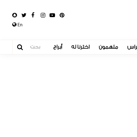
En
راس
ملهمون
اخترنا له
أبراج