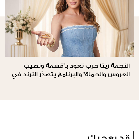
النجمة ريتا حرب تعود بـ"قسمة ونصيب
العروس والحماة" والبرنامج يتصدّر الترند في
المملكة العربيّة السعوديّة
قد يعجبك