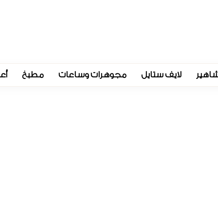
اهير
لايف ستايل
مجوهرات وساعات
مطبخ
أع