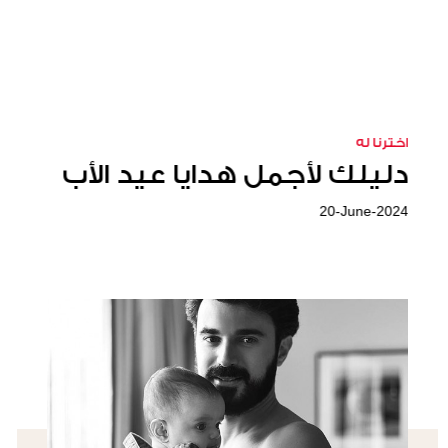
موضة
اخترنا له
دليلنا لهدايا عيد الأب
دليلك لأجمل هدايا عيد الأب
20-June-2024
16-June-2023