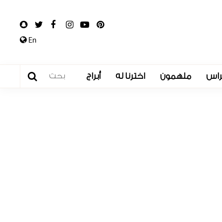
En
راس
ملهمون
اخترنا له
أبراج