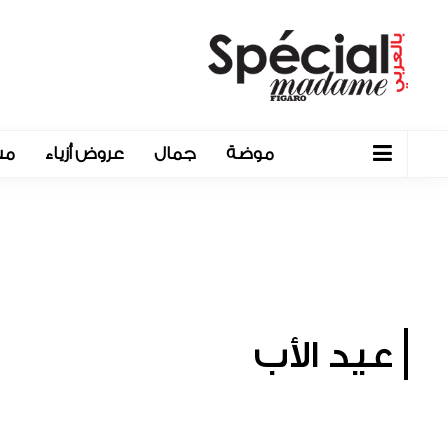
موضة
جمال
عروض أزياء
مش
عيد الأب