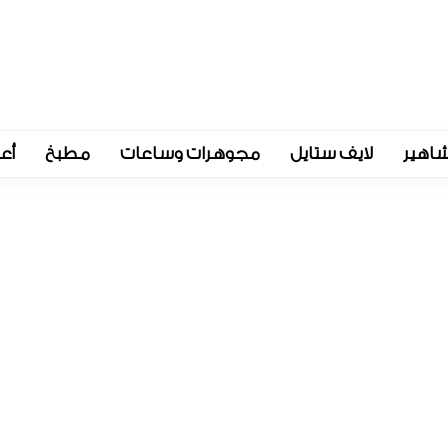
اهير
لايف ستايل
مجوهرات وساعات
مطبخ
أع