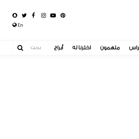
En
راس
ملهمون
اخترنا له
أبراج