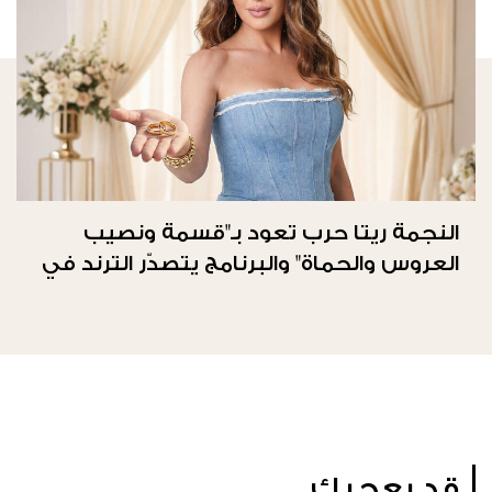
النجمة ريتا حرب تعود بـ"قسمة ونصيب
العروس والحماة" والبرنامج يتصدّر الترند في
المملكة العربيّة السعوديّة
قد يعجبك