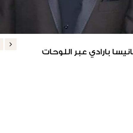
قتل
رّم فانيسا بارادي عبر اللوحات