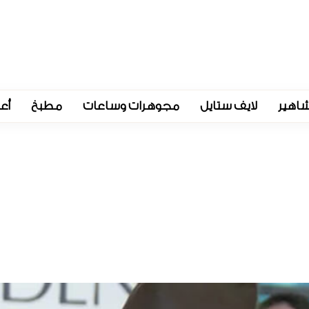
اهير
لايف ستايل
مجوهرات وساعات
مطبخ
أع