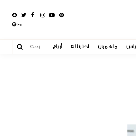
En
راس
ملهمون
اخترنا له
أبراج