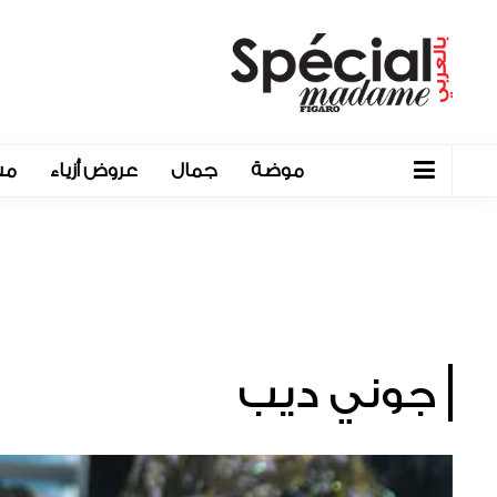
موضة
جمال
عروض أزياء
مش
جوني ديب