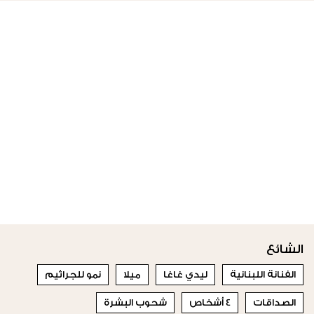
الشائع
الفنانة اللبنانية
ليدي غاغا
ميلا
نمو للجراثيم
الصداقات
4 أشخاص
شحوب البشرة