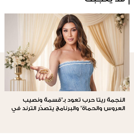
النجمة ريتا حرب تعود بـ"قسمة ونصيب
العروس والحماة" والبرنامج يتصدّر الترند في
المملكة العربيّة السعوديّة