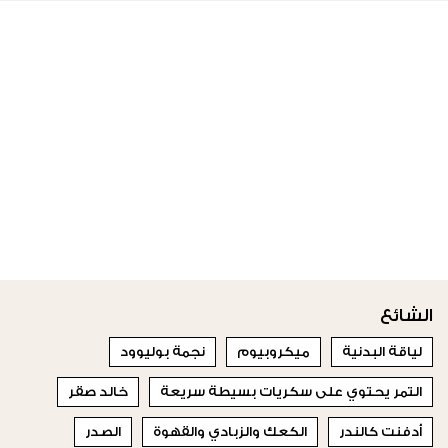
الشائع
لياقة البدنية
ميكروبيوم
نجمة بوليوود
التمر يحتوي على سكريات بسيطة سريعة
خالد صقر
أدفنت كالندر
الكعك والزبادي والقهوة
الصدر