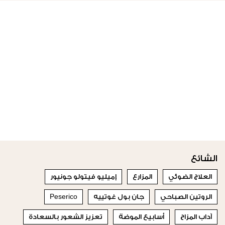
الشائع
العلاج الضوئي
المزارع
إميليو فيتولو جونيور
الروتين الصباحي
جان بول غوتييه
Peserico
آداب المزاح
أسابيع الموضة
تعزيز الشعور بالسعادة