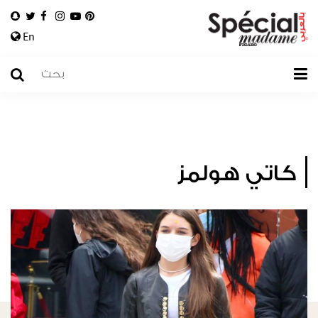
En
كاتي هولمز