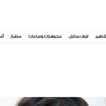
اهير
لايف ستايل
مجوهرات وساعات
مطبخ
أع