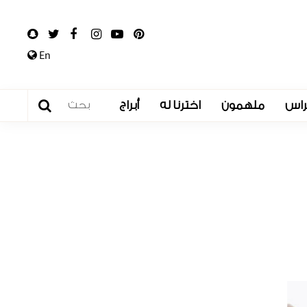
En
راس
ملهمون
اخترنا له
أبراج