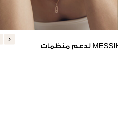
12 قطعة جديدة من MESSIKA CARE(S) لدعم منظمات