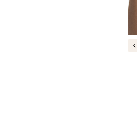
مقابلات
ميسيكا من كيت موس: مجوهرات ل
10-October-2020