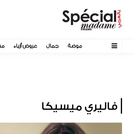
موضة
جمال
عروض أزياء
مش
فاليري ميسيكا