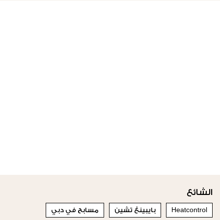
الشائع
Heatcontrol
بايبينغ تشين
مسابح في دبي