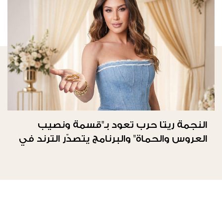
النجمة ريتا حرب تعود بـ"قسمة ونصيب
العروس والحماة" والبرنامج يتصدّر الترند في
المملكة العربيّة السعوديّة