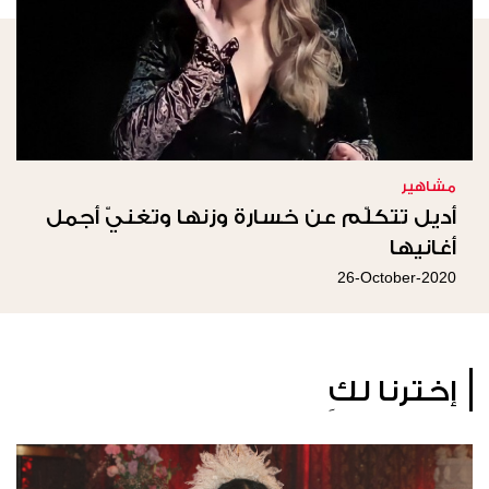
مشاهير
أديل تتكلّم عن خسارة وزنها وتغنيّ أجمل
أغانيها
26-October-2020
إخترنا لكِ