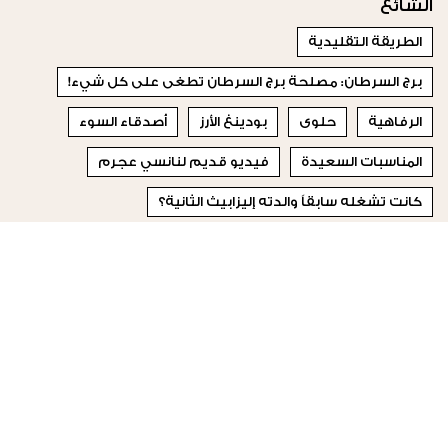
الشائع
الطريقة التقليدية
برج السرطان: مصلحة برج السرطان تطغى على كل شيء!
الرفاهية
حلوى
بودينغ الأرز
أصدقاء السوء
المناسبات السعيدة
فيديو قديم لنانسي عجرم
كانت تشغله سابقاً والدته إليزابيث الثانية؟
الدلو والحوت في العمل: العلاقة في العمل قد تكون ناجحة إلى
حد ما لأن اختلافاتهما ستكمل علاقتهما في مقر العمل
© 2023 Special Madame Figaro
من نحن
إتصلي بنا