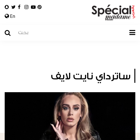
En
ساترداي نايت لايف