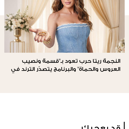
النجمة ريتا حرب تعود بـ"قسمة ونصيب
العروس والحماة" والبرنامج يتصدّر الترند في
المملكة العربيّة السعوديّة
قد يعجبك