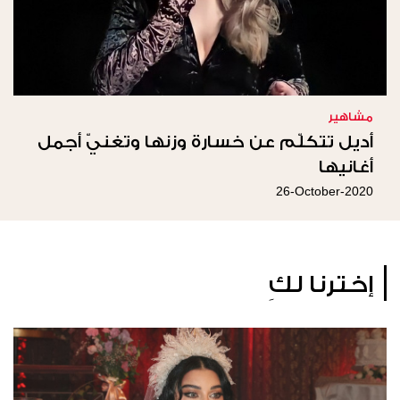
مشاهير
أديل تتكلّم عن خسارة وزنها وتغنيّ أجمل
أغانيها
26-October-2020
إخترنا لكِ