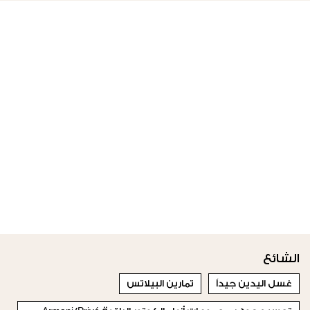
الشائع
غسل اليدين جيداً
تمارين البيلاتس