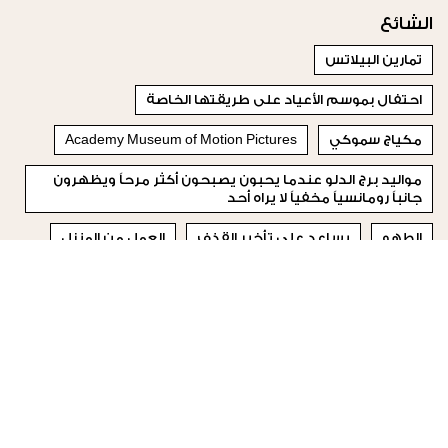
الشائع
تمارين البيلاتس
احتفال بموسم الأعياد على طريقتها الخاصة
مكياج سموكي
Academy Museum of Motion Pictures
مواليد برج الدلو عندما يحبون يصبحون أكثر مرحاً ويظهرون
جانباً رومانسياً مخفياً لا يراه أحد
الطهو
يساعد على تأخير القذف
العمل من المنزل
تقليل كميات الملح والسكر، والإكثار من شرب الماء وممارسة
التمارين الرياضية.
تبدل حالها نحو الأفضل وعلى الفرج
© 2023 Special Madame Figaro
من نحن
إتصلي بنا